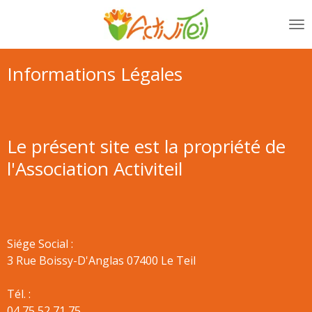
Passer
au
contenu
principal
Informations Légales
Le présent site est la propriété de
l'Association Activiteil
Siége Social :
3 Rue Boissy-D'Anglas 07400 Le Teil
Tél. :
04 75 52 71 75