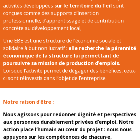
activités développées
sur le territoire du Teil
sont
conçues comme des supports d’insertion
professionnelle, d’apprentissage et de contribution
concrète au développement local,
Une EBE est une structure de l’économie sociale et
solidaire à but non lucratif :
elle recherche la pérennité
économique de la structure lui permettant de
poursuivre sa mission de production d’emplois
.
Lorsque l’activité permet de dégager des bénéfices, ceux-
ci sont réinvestis dans l’objet de l’entreprise.
Notre raison d’être :
Nous agissons pour redonner dignité et perspectives
aux personnes durablement privées d’emploi. Notre
action place l’humain au cœur du projet : nous nous
appuyons sur les compétences de chacun·e,